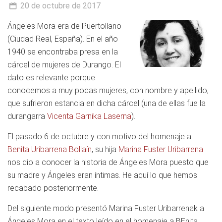
20 de octubre de 2017
Ángeles Mora era de Puertollano
(Ciudad Real, España). En el año
1940 se encontraba presa en la
cárcel de mujeres de Durango. El
dato es relevante porque
conocemos a muy pocas mujeres, con nombre y apellido,
que sufrieron estancia en dicha cárcel (una de ellas fue la
durangarra
Vicenta Garnika Laserna
).
El pasado 6 de octubre y con motivo del homenaje a
Benita Uribarrena Bollaín
, su hija
Marina Fuster Uribarrena
nos dio a conocer la historia de Ángeles Mora puesto que
su madre y Ángeles eran íntimas. He aquí lo que hemos
recabado posteriormente.
Del siguiente modo presentó Marina Fuster Uribarrenak a
Ángeles Mora en el texto leído en el homenaje a BEnita