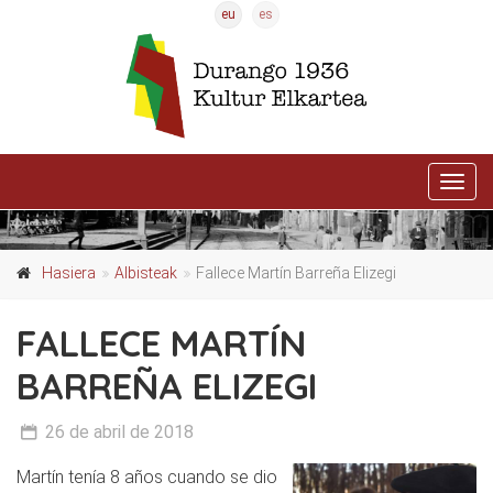
eu
es
Activ
nave
Hasiera
Albisteak
Fallece Martín Barreña Elizegi
FALLECE MARTÍN
BARREÑA ELIZEGI
26 de abril de 2018
Martín tenía 8 años cuando se dio