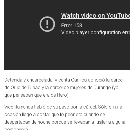
Detenida y encarcelada, Vicenta Garnica conoció la cárcel
de Orue de Bilbao y la cárcel de mujeres de Durango (ya
que pensaban que era de Haro).
Vicenta nunca habló de su paso por la cárcel. Sólo en una
ocasión llegó a contar que lo peor era cuando se
despertaban de noche porque se llevaban a fusilar a alguna
compañera.