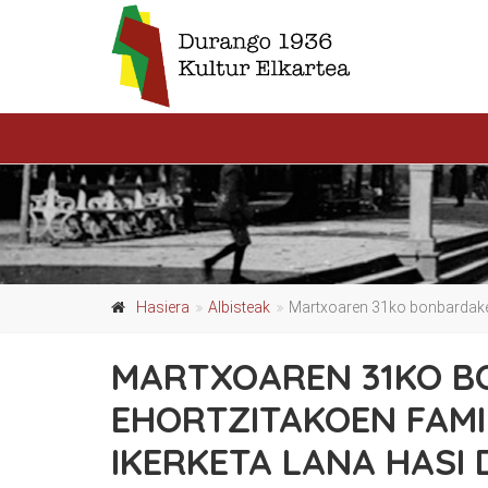
Hasiera
Albisteak
Martxoaren 31ko bonbardaketa
MARTXOAREN 31KO 
EHORTZITAKOEN FAMI
IKERKETA LANA HASI