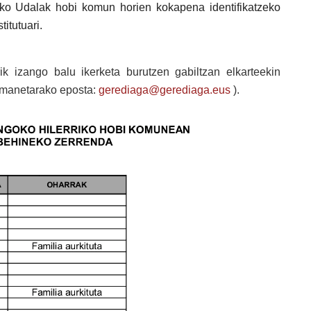
ko Udalak hobi komun horien kokapena identifikatzeko
itutuari.
ik izango balu ikerketa burutzen gabiltzan elkarteekin
emanetarako eposta:
gerediaga@gerediaga.eus
).