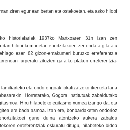
n ziren egunean bertan eta ostekoetan, eta asko hilobi
eko historialariak 1937ko Martxoaren 31n izan zen
bertan hilobi komunetan ehortzitakoen zerrenda argitaratu
gehiago ezer. 82 gizon-emakumeri buruzko erreferentzia
rrenean lurperatu zituzten garaiko plaken erreferentzia-
o familiarteko eta ondorengoak lokalizatzeko ikerketa lana
besarekin. Horretarako, Gogora Institutuak zabaldutako
egitasmoa. Hiru hilabeteko egitasmo xumea izango da, eta
egitea ere bada asmoa. Izan ere, bonbardaketen ondorioz
ortzitakoei gune duina atontzeko aukera zabaldu
ekoren erreferentziak eskuratu ditugu, hilabeteko bidea