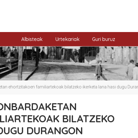
Albisteak
Urtekariak
Guri buruz
n ehortzitakoen familiartekoak bilatzeko ikerketa lana hasi dugu Dur
BONBARDAKETAN
LIARTEKOAK BILATZEKO
 DUGU DURANGON