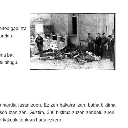
rtea gabiltza
arekin
ena bat
tu ditugu.
handia jasan zuen. Ez zen bakarra izan, baina biktima
oa izan zen. Guztira, 336 biktima zuzen zenbatu ziren.
arkakoak kontuan hartu ezkero.