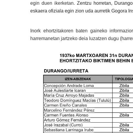
egin duen ikerketan.
Zentzu horretan, Durango
eskaera ofiziala egin zion uda aurretik Gogora Inst
Inork ehortzitakoren baten gaineko informazior
harremanetan jartzeko deia luzatzen dugu (harr