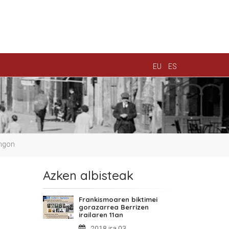
EU
ES
angon
Azken albisteak
Frankismoaren biktimei
gorazarrea Berrizen
irailaren 11an
2018 ira 03