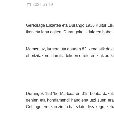
2021 urr 19
Gerediaga Elkartea eta Durango 1936 Kultur Elka
ikerketa lana egiten, Durangoko Udalaren babes
Momentuz, lurperatuta dauden 82 izenetatik doz
ehortzitakoren familiartekoen erreferentziak aurki
Durangok 1937ko Martxoaren 31n bonbardaketa 
gehien eta hondamendi handiena utzi zuen eras
Gehiago ere izan zirela baieztatu dezakegu, zeh