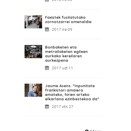
Faxistek fusilatutako
zornotzarrei omenaldia
2017 ira 09
Bonbaketen eta
metrailaketen egileen
aurkako kereilaren
aurkezpena
2017 uzt 11
Jaume Asens: “Inpunitate
frankistari amaiera
emateko, hirien arteko
elkarlana ezinbestekoa da”
2017 ots 27