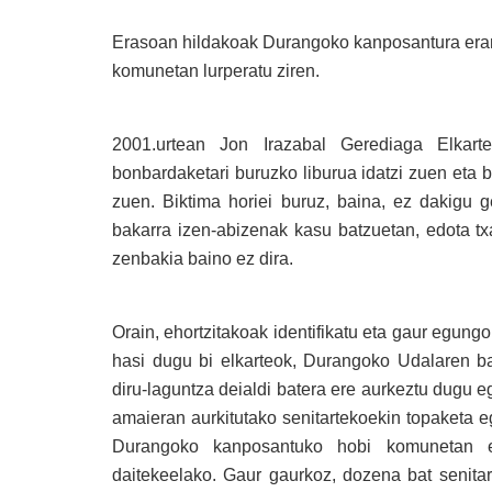
Erasoan hildakoak Durangoko kanposantura erama
komunetan lurperatu ziren.
2001.urtean Jon Irazabal Gerediaga Elkart
bonbardaketari buruzko liburua idatzi zuen eta 
zuen. Biktima horiei buruz, baina, ez dakigu 
bakarra izen-abizenak kasu batzuetan, edota txa
zenbakia baino ez dira.
Orain, ehortzitakoak identifikatu eta gaur egung
hasi dugu bi elkarteok, Durangoko Udalaren ba
diru-laguntza deialdi batera ere aurkeztu dugu 
amaieran aurkitutako senitartekoekin topaketa 
Durangoko kanposantuko hobi komunetan eh
daitekeelako. Gaur gaurkoz, dozena bat senitart