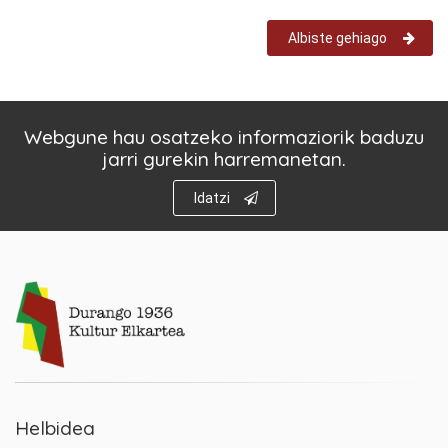
Albiste gehiago
Webgune hau osatzeko informaziorik baduzu
jarri gurekin harremanetan.
Idatzi
Helbidea