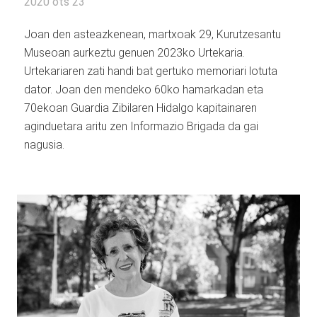
2020 ots 23
Joan den asteazkenean, martxoak 29, Kurutzesantu
Museoan aurkeztu genuen 2023ko Urtekaria.
Urtekariaren zati handi bat gertuko memoriari lotuta
dator. Joan den mendeko 60ko hamarkadan eta
70ekoan Guardia Zibilaren Hidalgo kapitainaren
aginduetara aritu zen Informazio Brigada da gai
nagusia.