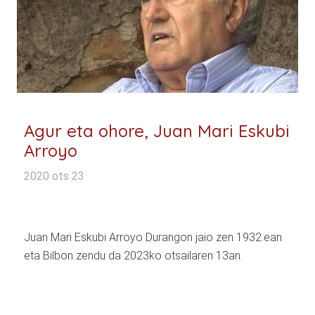
Agur eta ohore, Juan Mari Eskubi
Arroyo
2020 ots 23
Juan Mari Eskubi Arroyo Durangon jaio zen 1932.ean
eta Bilbon zendu da 2023ko otsailaren 13an.