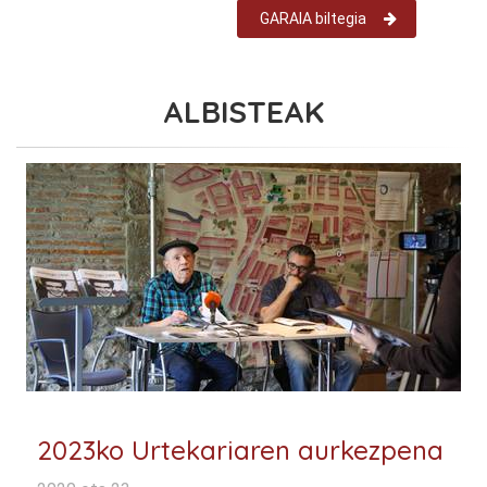
GARAIA biltegia
ALBISTEAK
2023ko Urtekariaren aurkezpena