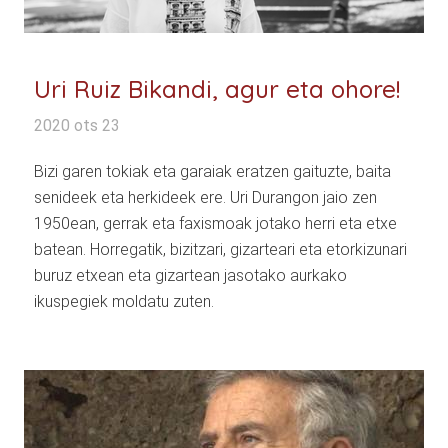
Uri Ruiz Bikandi, agur eta ohore!
2020 ots 23
Bizi garen tokiak eta garaiak eratzen gaituzte, baita
senideek eta herkideek ere. Uri Durangon jaio zen
1950ean, gerrak eta faxismoak jotako herri eta etxe
batean. Horregatik, bizitzari, gizarteari eta etorkizunari
buruz etxean eta gizartean jasotako aurkako
ikuspegiek moldatu zuten.