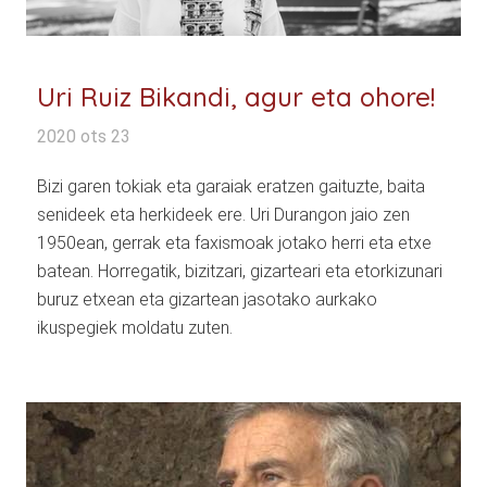
Uri Ruiz Bikandi, agur eta ohore!
2020 ots 23
Bizi garen tokiak eta garaiak eratzen gaituzte, baita
senideek eta herkideek ere. Uri Durangon jaio zen
1950ean, gerrak eta faxismoak jotako herri eta etxe
batean. Horregatik, bizitzari, gizarteari eta etorkizunari
buruz etxean eta gizartean jasotako aurkako
ikuspegiek moldatu zuten.