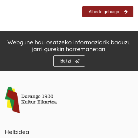
Albiste gehiago
Webgune hau osatzeko informaziorik baduzu
jarri gurekin harremanetan.
Idatzi
Helbidea