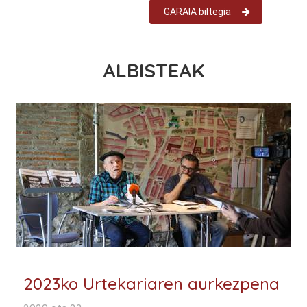
GARAIA biltegia
ALBISTEAK
2023ko Urtekariaren aurkezpena