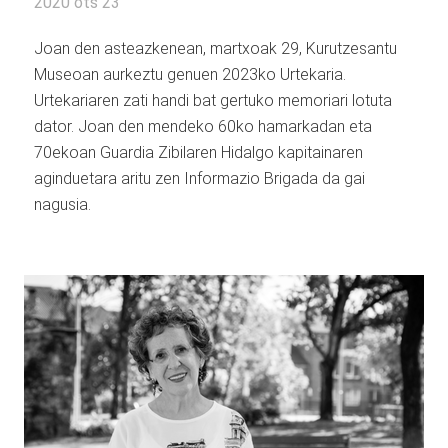
2020 ots 23
Joan den asteazkenean, martxoak 29, Kurutzesantu
Museoan aurkeztu genuen 2023ko Urtekaria.
Urtekariaren zati handi bat gertuko memoriari lotuta
dator. Joan den mendeko 60ko hamarkadan eta
70ekoan Guardia Zibilaren Hidalgo kapitainaren
aginduetara aritu zen Informazio Brigada da gai
nagusia.