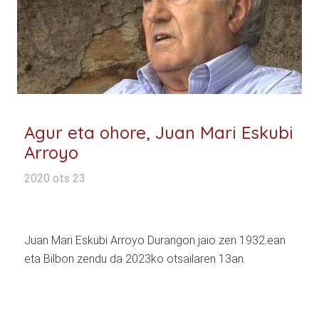
Agur eta ohore, Juan Mari Eskubi
Arroyo
2020 ots 23
Juan Mari Eskubi Arroyo Durangon jaio zen 1932.ean
eta Bilbon zendu da 2023ko otsailaren 13an.