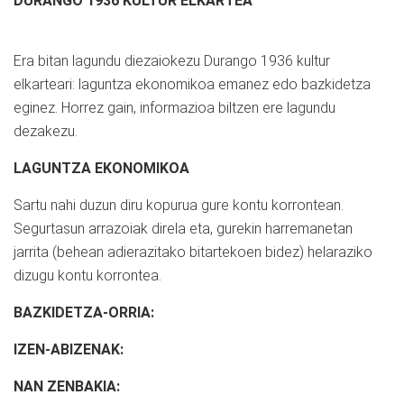
DURANGO 1936 KULTUR ELKARTEA
Era bitan lagundu diezaiokezu Durango 1936 kultur
elkarteari: laguntza ekonomikoa emanez edo bazkidetza
eginez. Horrez gain, informazioa biltzen ere lagundu
dezakezu.
LAGUNTZA EKONOMIKOA
Sartu nahi duzun diru kopurua gure kontu korrontean.
Segurtasun arrazoiak direla eta, gurekin harremanetan
jarrita (behean adierazitako bitartekoen bidez) helaraziko
dizugu kontu korrontea.
BAZKIDETZA-ORRIA:
IZEN-ABIZENAK:
NAN ZENBAKIA: