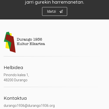
jarri gurekin harremanetan.
Idatzi
Helbidea
Pinondo kalea 1,
48200 Durango
Kontaktua
durango1936@durango1936.org