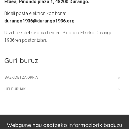
Etxea, Pinondo plaza 1, 48200 Durango.
Bidali posta elektronikoz hona:
durango1936@durango1936.org
Utzi bazkidetza-orria hemen: Pinondo Etxeko Durango
1936ren postontzian.
Guri buruz
BAZKIDETZA ORRIA
HELBURUAK
Webgune hau osatzeko informaziorik baduzu