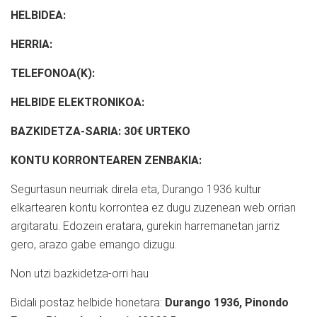
HELBIDEA:
HERRIA:
TELEFONOA(K):
HELBIDE ELEKTRONIKOA:
BAZKIDETZA-SARIA: 30€ URTEKO
KONTU KORRONTEAREN ZENBAKIA:
Segurtasun neurriak direla eta, Durango 1936 kultur
elkartearen kontu korrontea ez dugu zuzenean web orrian
argitaratu. Edozein eratara, gurekin harremanetan jarriz
gero, arazo gabe emango dizugu.
Non utzi bazkidetza-orri hau
Bidali postaz helbide honetara:
Durango 1936, Pinondo